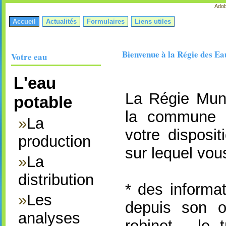
Adob
Accueil
Actualités
Formulaires
Liens utiles
Bienvenue à la Régie des Ea
Votre eau
L'eau
La Régie Mun
potable
la commune
»
La
votre disposit
production
sur lequel vou
»
La
distribution
* des informat
»
Les
depuis son or
analyses
robinet, le 