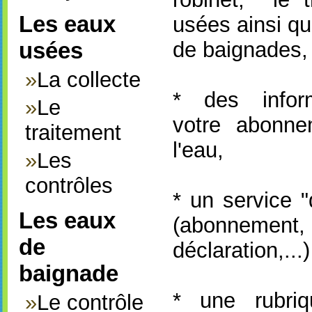
Les eaux
usées ainsi qu
usées
de baignades,
»
La collecte
* des infor
»
Le
votre abonne
traitement
l'eau,
»
Les
contrôles
* un service 
Les eaux
(abonnemen
de
déclaration,...)
baignade
* une rubriq
»
Le contrôle