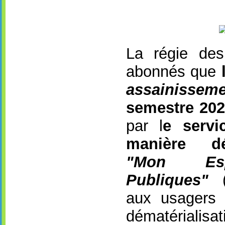
La régie de
abonnés que
assainisse
semestre 20
par l
e servi
manière d
"Mon Esp
Publiques"
(w
aux usagers 
dématérial