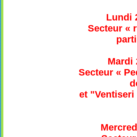
Lundi 
S
ecteur
« r
part
Mardi 
S
ecteur « Pe
d
et "Ventiseri
Mercredi